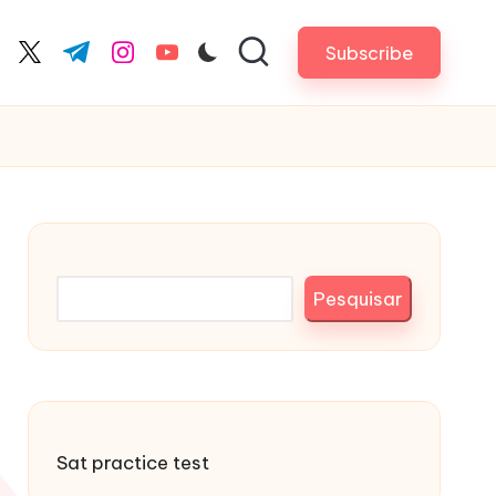
Subscribe
cebook.com
twitter.com
t.me
instagram.com
youtube.com
Pesquisar
Pesquisar
Sat practice test