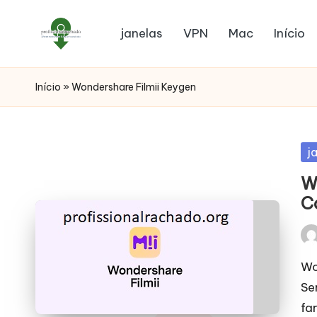
janelas
VPN
Mac
Início
Início
»
Wondershare Filmii Keygen
Po
j
in
W
C
Pos
by
Wo
Se
fa