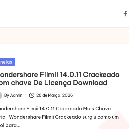
fa
sted
anelas
ondershare Filmii 14.0.11 Crackeado
om chave De Licença Download
By
Admin
28 de Março, 2026
ted
ndershare Filmii 14.0.11 Crackeado Mais Chave
rial Wondershare Filmii Crackeado surgiu como um
rol para…