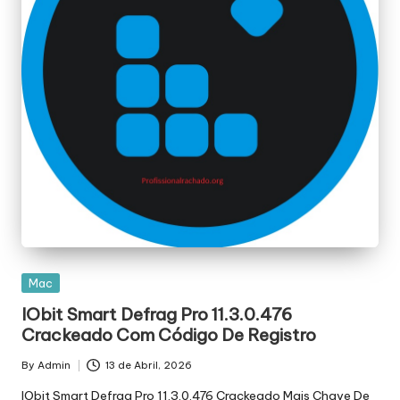
Posted
Mac
in
IObit Smart Defrag Pro 11.3.0.476
Crackeado Com Código De Registro
By
Admin
13 de Abril, 2026
Posted
by
IObit Smart Defrag Pro 11.3.0.476 Crackeado Mais Chave De