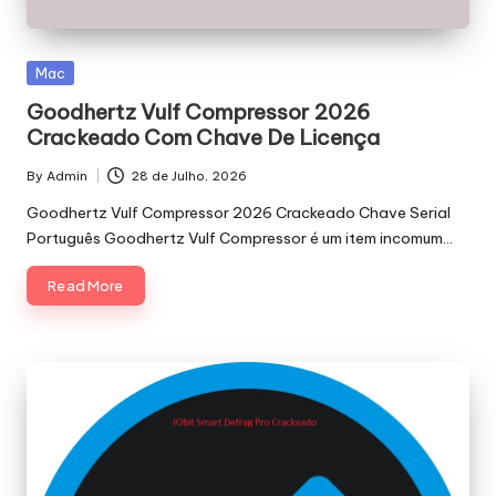
Posted
Mac
in
Goodhertz Vulf Compressor 2026
Crackeado Com Chave De Licença
By
Admin
28 de Julho, 2026
Posted
by
Goodhertz Vulf Compressor 2026 Crackeado Chave Serial
Português Goodhertz Vulf Compressor é um item incomum…
Read More