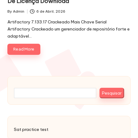
De Licença Download
By
Admin
6 de Abril, 2026
Posted
by
Artifactory 7.133.17 Crackeado Mais Chave Serial
Artifactory Crackeado um gerenciador de repositório forte e
adaptável…
Read More
Pesquisar
Pesquisar
Sat practice test