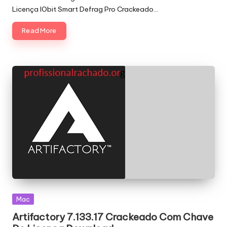
Licença IObit Smart Defrag Pro Crackeado…
Read More
Posted
Mac
in
Artifactory 7.133.17 Crackeado Com Chave