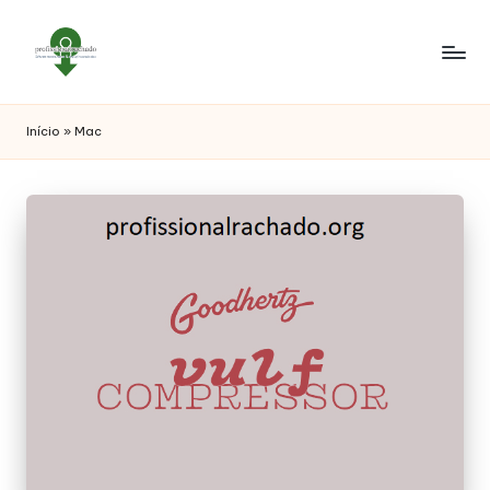
Início
»
Mac