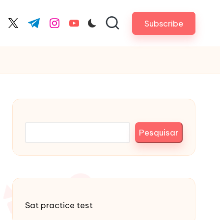
Subscribe
cebook.com
twitter.com
t.me
instagram.com
youtube.com
Pesquisar
Pesquisar
Sat practice test