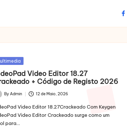
fa
sted
ultimedia
ideoPad Video Editor 18.27
rackeado + Código de Registo 2026
By
Admin
12 de Maio, 2026
ted
deoPad Video Editor 18.27Crackeado Com Keygen
deoPad Video Editor Crackeado surge como um
rol para…