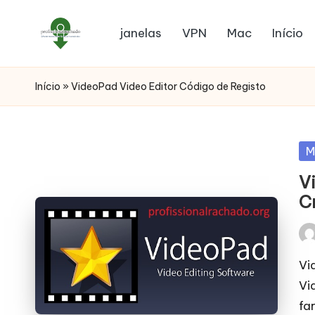
janelas
VPN
Mac
Início
Início
»
VideoPad Video Editor Código de Registo
Po
M
in
V
C
Pos
by
Vi
Vi
fa