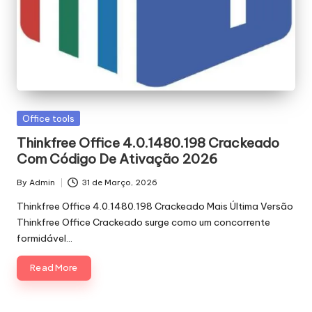
Posted
Office tools
in
Thinkfree Office 4.0.1480.198 Crackeado
Com Código De Ativação 2026
By
Admin
31 de Março, 2026
Posted
by
Thinkfree Office 4.0.1480.198 Crackeado Mais Última Versão
Thinkfree Office Crackeado surge como um concorrente
formidável…
Read More