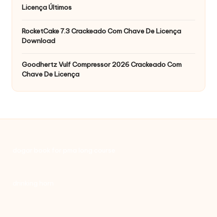
Licença Últimos
RocketCake 7.3 Crackeado Com Chave De Licença
Download
Goodhertz Vulf Compressor 2026 Crackeado Com
Chave De Licença
dogar book for pma long course
drinking horn