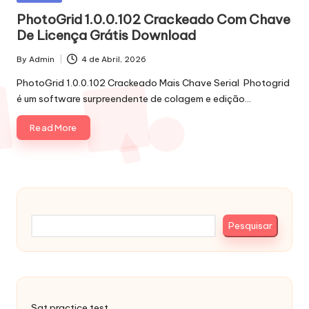
in
PhotoGrid 1.0.0.102 Crackeado Com Chave
De Licença Grátis Download
By
Admin
4 de Abril, 2026
Posted
by
PhotoGrid 1.0.0.102 Crackeado Mais Chave Serial Photogrid
é um software surpreendente de colagem e edição…
Read More
Pesquisar
Pesquisar
Sat practice test