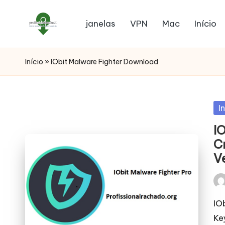
janelas
VPN
Mac
Início
Início
»
IObit Malware Fighter Download
Po
I
in
I
C
V
Pos
by
IO
Ke