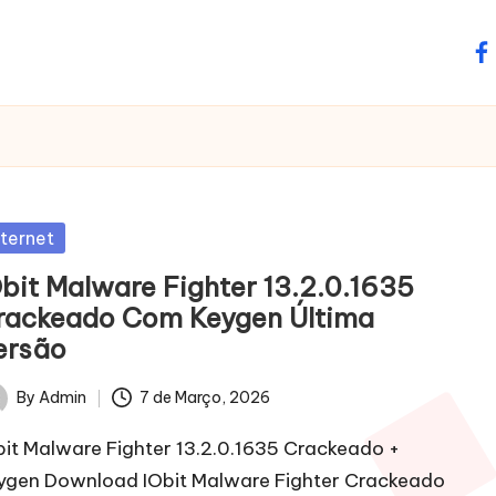
fa
sted
nternet
Obit Malware Fighter 13.2.0.1635
rackeado Com Keygen Última
ersão
By
Admin
7 de Março, 2026
ted
bit Malware Fighter 13.2.0.1635 Crackeado +
ygen Download IObit Malware Fighter Crackeado