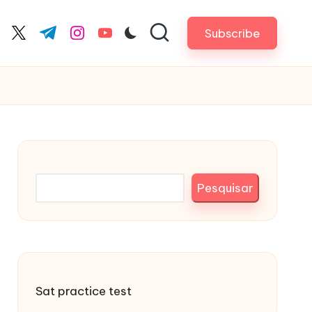
Subscribe
cebook.com
twitter.com
t.me
instagram.com
youtube.com
Pesquisar
Pesquisar
Sat practice test