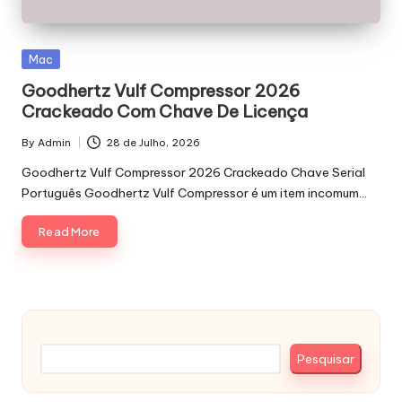
Posted
Mac
in
Goodhertz Vulf Compressor 2026
Crackeado Com Chave De Licença
By
Admin
28 de Julho, 2026
Posted
by
Goodhertz Vulf Compressor 2026 Crackeado Chave Serial
Português Goodhertz Vulf Compressor é um item incomum…
Read More
Pesquisar
Pesquisar