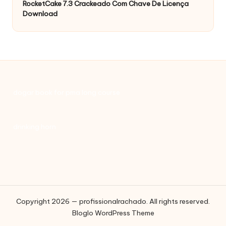
RocketCake 7.3 Crackeado Com Chave De Licença
Download
dogar book for pma long course
drinking horn
Copyright 2026 — profissionalrachado. All rights reserved.
Bloglo WordPress Theme