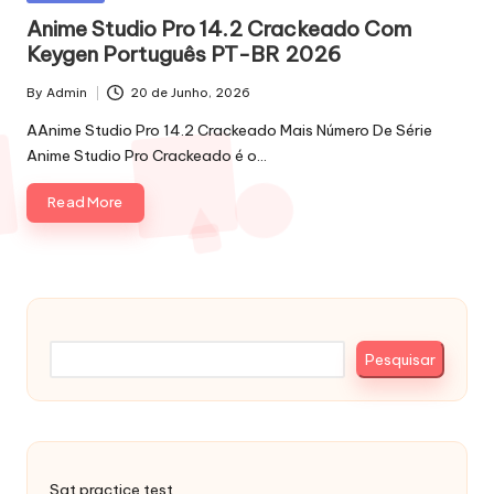
in
Anime Studio Pro 14.2 Crackeado Com
Keygen Português PT-BR 2026
By
Admin
20 de Junho, 2026
Posted
by
AAnime Studio Pro 14.2 Crackeado Mais Número De Série
Anime Studio Pro Crackeado é o…
Read More
Pesquisar
Pesquisar
Sat practice test