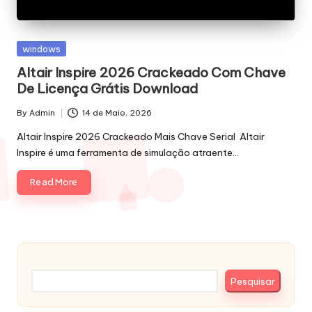
Posted
windows
in
Altair Inspire 2026 Crackeado Com Chave
De Licença Grátis Download
By
Admin
14 de Maio, 2026
Posted
by
Altair Inspire 2026 Crackeado Mais Chave Serial Altair
Inspire é uma ferramenta de simulação atraente…
Read More
Pesquisar
Pesquisar